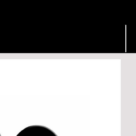
bottom
●