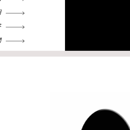
明
答
們