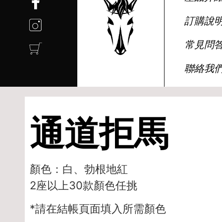
訂購說
常見問
聯絡我
通道拒馬
顏色：白、勃根地紅
2座以上30款顏色任挑
*請在結帳頁面填入所需顏色