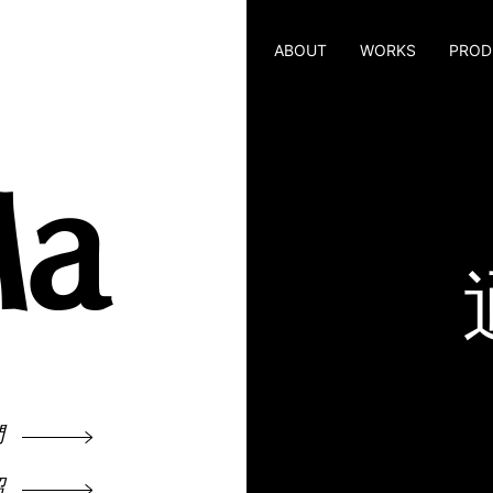
ABOUT
WORKS
PROD
Ma
們
紹